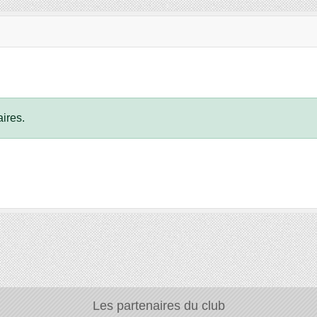
ires.
Les partenaires du club